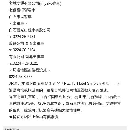
宮城交通有限公司(miyako客車)
七個宿町營客車
白石市民客車
＜出租車＞
白石觀光出租車有股份司
℡0224-26-2181
股份公司 白石出租車
℡0224-26-2154
有限公司 菊地出租車
℡0224－26-3121
＜周邊地區的住宿設施＞
0224-25-3000
JR東北本線與白石車站附近的「Pacific Hotel Shiroishi酒店」，不
論是商務或旅游目的，都是宮城縣仙南地區裡很方便的飯店。
從東北自動車道，白石IC開車約10分。從JR東北新幹線，白石藏王
車站乗車約3分。從JR東北本線，白石車站步行約1分鐘。交通非常
的便利，建議可以以酒店為據點大幅地使用。
★從官方網站上預約有優惠價。