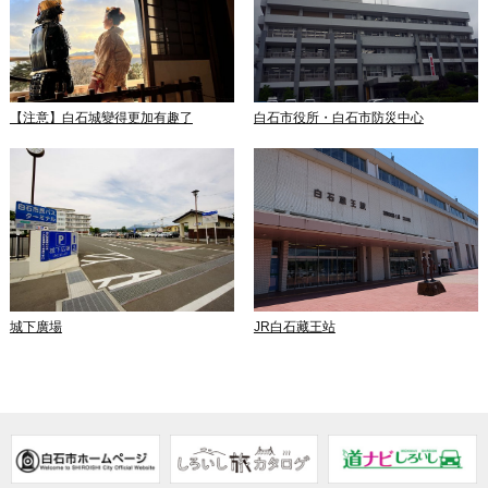
【注意】白石城變得更加有趣了
白石市役所・白石市防災中心
城下廣場
JR白石藏王站