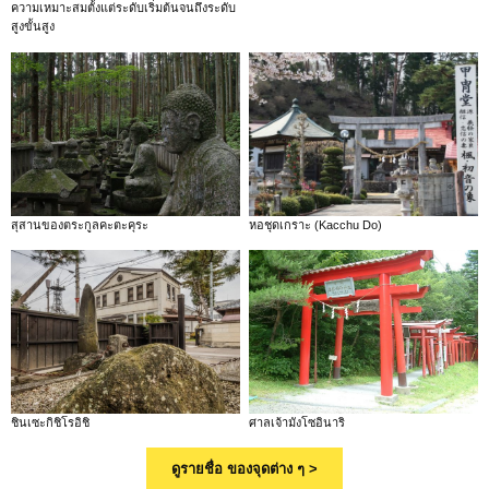
ความเหมาะสมตั้งแต่ระดับเริ่มต้นจนถึงระดับ
สูงขั้นสูง
สุสานของตระกูลคะตะคุระ
หอชุดเกราะ (Kacchu Do)
ชินเซะกิชิโรอิชิ
ศาลเจ้ามังโซอินาริ
ดูรายชื่อ ของจุดต่าง ๆ >