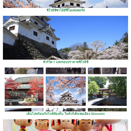
ชิโรอิชิซาโอ้อีซี่โมเดลคอร์ส
ทัวร์วัด 7 แห่งรอบปราสาทชิโรอิชิ
เดินไปพร้อมกับไกด์ท้องถิ่น ในทัวร์เดินชมเมือง Shiroishi