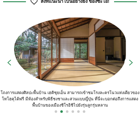
สิ่งที่แนะนำ เป็นอย่างยิ่ง ของซะโอ!
โถงการแสดงศิลปะพื้นบ้าน เฮคิซุยเอ็น สามารถเข้าชมโรงละครโนวแห่งเดียวของ
โทโฮคุได้ฟรี มีห้องสำหรับพิธีชงชาและสวนแบบญี่ปุ่น ที่นี่จะบอกต่อถึงการแสดง
พื้นบ้านของเมืองชิโรอิชิไปยังรุ่นลูกรุ่นหลาน