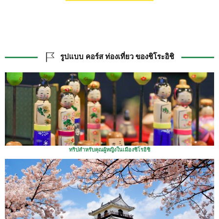
รูปแบบ คอร์ส ท่องเที่ยว ของชิโระอิชิ
ทริปสำหรับคุณผู้หญิงในเมืองชิโรอิชิ