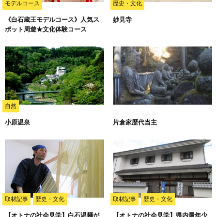
モデルコース
歴史・文化
《白石蔵王モデルコース》人気ス
妙見寺
ポット周遊★文化体験コース
自然
小原温泉
片倉家歴代当主
取材記事
歴史・文化
取材記事
歴史・文化
【オトナの社会見学】白石温麺が
【オトナの社会見学】県内最年少