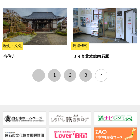
歴史・文化
周辺情報
当信寺
ＪＲ東北本線白石駅
«
1
2
3
4