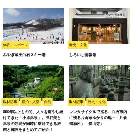
体験・スポーツ
歴史・文化
みやぎ蔵王白石スキー場
しろいし情報館
取材記事
宿泊・入浴
自然
取材記事
歴史・文化
800年以上もの間、人々を癒やし続
レンタサイクルで巡る、白石市内
けてきた「小原温泉」。渓谷美と
に残る片倉家ゆかりの地～「片倉
温泉の効能が同時に堪能できる旅
御廟所」「傑山寺」
館と施設をまとめてご紹介！