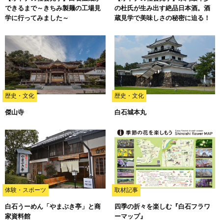
できるまで～きちみ製麺の工場見
の杜氏が生み出す絶品日本酒。酒
学に行ってみました～
蔵見学で美味しさの秘密に迫る！
歴史・文化
歴史・文化
傑山寺
白石城本丸
体験・スポーツ
取材記事
白石うーめん「やまぶき亭」と商
四季の折々を楽しむ『白石フラワ
家資料館
ーマップ』